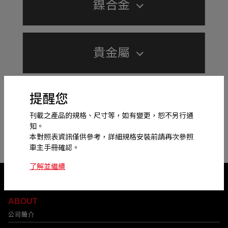
鎳合金
點
火
性
能
壽
命
貴金屬
點
火
性
能
壽
命
提醒您
刊載之產品的規格、尺寸等，如有變更，恕不另行通
知。
本對照表資訊僅供參考，詳細規格安裝前請再次參照
車主手冊確認。
了解並繼續
ABOUT
公司簡介