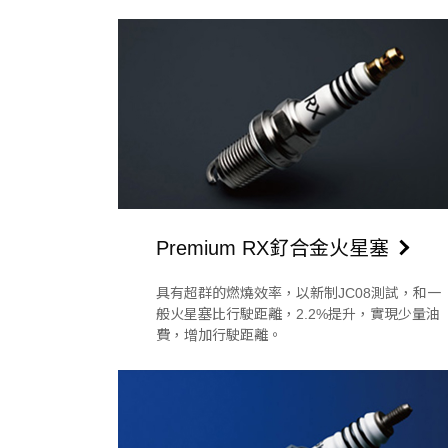
Premium RX釕合金火星塞
具有超群的燃燒效率，以新制JC08測試，和一
般火星塞比行駛距離，2.2%提升，實現少量油
費，增加行駛距離。