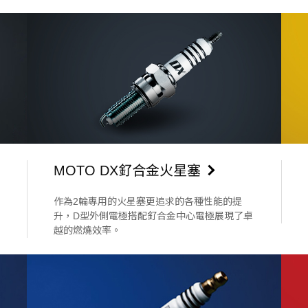
MOTO DX釕合金火星塞
作為2輪專用的火星塞更追求的各種性能的提
升，D型外側電極搭配釕合金中心電極展現了卓
越的燃燒效率。